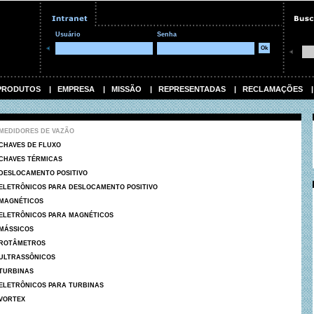
Usuário
Senha
PRODUTOS
|
EMPRESA
|
MISSÃO
|
REPRESENTADAS
|
RECLAMAÇÕES
MEDIDORES DE VAZÃO
CHAVES DE FLUXO
CHAVES TÉRMICAS
DESLOCAMENTO POSITIVO
ELETRÔNICOS PARA DESLOCAMENTO POSITIVO
MAGNÉTICOS
ELETRÔNICOS PARA MAGNÉTICOS
MÁSSICOS
ROTÂMETROS
ULTRASSÔNICOS
TURBINAS
ELETRÔNICOS PARA TURBINAS
VORTEX