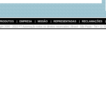
PRODUTOS
|
EMPRESA
|
MISSÃO
|
REPRESENTADAS
|
RECLAMAÇÕES
ht 2000 - 2022 FT Automação todos os direitos reservados | Brasil - São Paulo - Tel + 11 