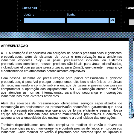
Usuário
Senha
APRESENTAÇÃO
A FT Automação é especialista em soluções de painéis pressurizados e gabinetes
pressurizados, além de sistemas de purga e pressurização para ambientes
industriais exigentes. Seja um painel pressurizado individual ou sistemas
pressurizados completos, nossos produtos são ideais para áreas classificadas,
incluindo painel com purga e pressurização para Zona 2, que garantem segurança
e confiabilidade em atmosferas potencialmente explosivas.
Com nossos sistemas de pressurização para painel pressurizado e gabinete
pressurizado, é possível proteger componentes elétricos e eletrônicos em áreas
de risco, mantendo o controle sobre a entrada de gases e poeiras que possam
comprometer a operação dos equipamentos. A FT Automação oferece soluções
que atendem às normas internacionais, garantindo segurança em operações
industriais nos mais diversos ambientes.
Além das soluções de pressurização, oferecemos serviços especializados de
manutenção em equipamento de pressurização pneumático, garantindo que cada
sistema pressurizado permaneça operando de forma eficiente e segura. Nossa
equipe técnica é treinada para realizar manutenções preventivas e corretivas,
assegurando a longevidade dos equipamentos e a continuidade das operações.
Também disponibilizamos uma linha completa de medidor de vazão e chave de
fluxo, essenciais para o monitoramento e controle preciso de fluidos em processos
industriais. Cada medidor de vazão é projetado para diversos tipos de líquidos e