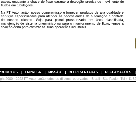
gases, enquanto a chave de fluxo garante a detecção precisa do movimento de
fluidos em tubulações.
Na FT Automação, nosso compromisso é fornecer produtos de alta qualidade e
serviços especializados para atender às necessidades de automação e controle
de nossos clientes. Seja para painel pressurizado em área classificada,
manutenção de sistema pneumático ou para o monitoramento de fluxo, temos a
solução certa para otimizar as suas operações industriais.
PRODUTOS
|
EMPRESA
|
MISSÃO
|
REPRESENTADAS
|
RECLAMAÇÕES
ht 2000 - 2022 FT Automação todos os direitos reservados | Brasil - São Paulo - Tel + 11 