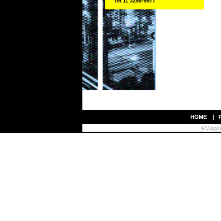
Tel 11 3258-9977
HOME
|
©Copyrig