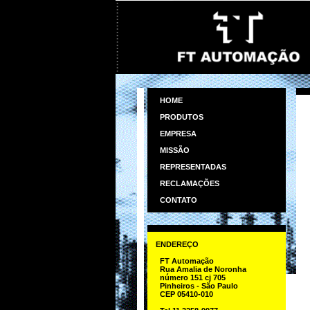
HOME
PRODUTOS
EMPRESA
MISSÃO
REPRESENTADAS
RECLAMAÇÕES
CONTATO
ENDEREÇO
FT Automação
Rua Amalia de Noronha
número 151 cj 705
Pinheiros - São Paulo
CEP 05410-010